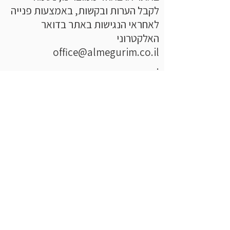
לקבל הערות ובקשות, באמצעות פנייה
לאחראי הנגישות באתר בדואר
האלקטרוני
office@almegurim.co.il
.
כדי שנוכל לטפל בבעיה בדרך הטובה
ביותר, אנו ממליצים מאוד לצרף
פרטים מלאים ככל שניתן:
תיאור הבעיה.
מהי הפעולה שניסיתם לבצע.
קישור לדף בו גלשתם.
סוג הדפדפן וגרסתו.
מערכת הפעלה.
סוג הטכנולוגיה המסייעת (במידה
והשתמשתם).