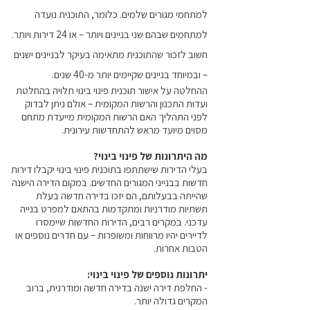
למתחמי מגורים שלמים. כלומר, התוכנית נועדה
למתחמים שבהם שני בניינים ויותר – או 24 דירות ויותר.
חשוב לזכור שהתוכנית מתאימה בעיקר לבניינים ישנים
– ובמיוחד בניינים שקיימים יותר מ-40 שנים.
ההחלטה על אישור תוכנית פינוי בינוי תלויה בהחלטת
ועדות התכנון והרשות המקומית – אולם ניתן לבדוק
לפני התהליך האם הרשות המקומית מייעדת מתחם
מסוים מיועד מראש להתחדשות עירונית.
מה היתרונות של פינוי בינוי?
בעלי הדירות שישתתפו בתוכנית פינוי בינוי יקבלו דירות
חדשות בבנייני המגורים החדשים. במקום הדירה הישנה
שהייתה בבעלותם, הם יזכו בדירה חדשה בעלת
תשתיות מודרניות ומתקדמות בהתאם למפרט בנייה
עדכני. במקרים רבים, הדירות החדשות שיימסרו
לדיירים יהיו מרווחות ומשופרות – עם חדרים נוספים או
הטבות אחרות.
יתרונות נוספים של פינוי בינוי:
- החלפת דירה ישנה בדירה חדשה ומודרנית, ברוב
המקרים גדולה יותר.