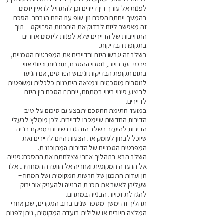
לפנות אל עורך דין דיירים וכן להתחיל לראיין יזמים.
בהמשך ייחתם הסכם נון-שופ עם היזם הנבחר. הסכם
זה מאפשר ליזם לבדוק את היתכנות הפרויקט – תוך
התחייבות של הדיירים שלא לפנות ליזמים אחרים
בתקופת הבדיקות.
בשלב זה יגבשו היזם והדיירים את המפרטים הטכניים,
פרטי הערבויות, נוסחי ההסכם, תוכניות וכיווני אוויר.
בתום תקופת הבדיקות וגיבוש הפרטים, אם הגיעו
לנוסחים מוסכמים ונמצאה היתכנות כלכלית ומשפטית
לביצוע פינוי בינוי במתחם, ייחתם הסכם בין היזם
לדיירים.
במועד חתימת ההסכם יתבצע גם סיכום על טיב
הדירות החדשות שיימסרו לדיירים. לכן מומלץ לבעלי
הדירות להיעזר בשלב הזה גם בשירותי מפקח בנייה
שיוכל לבחון לעומק את הצעות היזם לדיירים ואת
המפרטים הטכניים של הדירות המתוכננות.
השלב הבא בתהליך אחרי שצלחתם את ההסכם: פנייה
אל הוועדה המקומית ואחריה אל הוועדה המחוזית. אלו
הן ועדות התכנון של הרשות המקומית ושל המחוז –
שעליהן לאשר את תכנית הבנייה ולהעניק אור ירוק
להגדלת זכויות הבנייה במתחם.
תהליך זה ימשך מספר שנים ברוב המקרים, שכן אחרי
המלצה חיובית או שלילית בועדה המקומית, ניתן לפנות