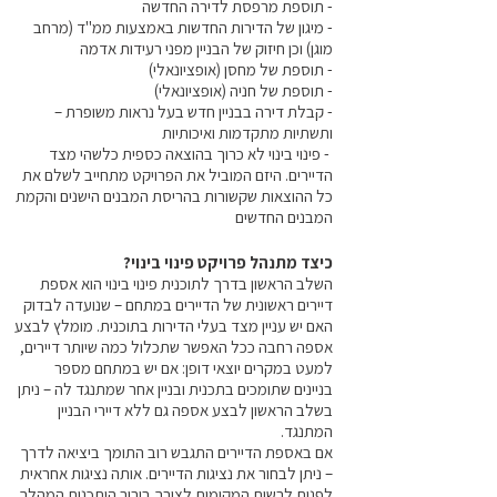
- תוספת מרפסת לדירה החדשה
- מיגון של הדירות החדשות באמצעות ממ"ד (מרחב
מוגן) וכן חיזוק של הבניין מפני רעידות אדמה
- תוספת של מחסן (אופציונאלי)
- תוספת של חניה (אופציונאלי)
- קבלת דירה בבניין חדש בעל נראות משופרת –
ותשתיות מתקדמות ואיכותיות
- פינוי בינוי לא כרוך בהוצאה כספית כלשהי מצד
הדיירים. היזם המוביל את הפרויקט מתחייב לשלם את
כל ההוצאות שקשורות בהריסת המבנים הישנים והקמת
המבנים החדשים
כיצד מתנהל פרויקט פינוי בינוי?
השלב הראשון בדרך לתוכנית פינוי בינוי הוא אספת
דיירים ראשונית של הדיירים במתחם – שנועדה לבדוק
האם יש עניין מצד בעלי הדירות בתוכנית. מומלץ לבצע
אספה רחבה ככל האפשר שתכלול כמה שיותר דיירים,
למעט במקרים יוצאי דופן: אם יש במתחם מספר
בניינים שתומכים בתכנית ובניין אחר שמתנגד לה – ניתן
בשלב הראשון לבצע אספה גם ללא דיירי הבניין
המתנגד.
אם באספת הדיירים התגבש רוב התומך ביציאה לדרך
– ניתן לבחור את נציגות הדיירים. אותה נציגות אחראית
לפנות לרשות המקומית לצורך בירור היתכנות המהלך,