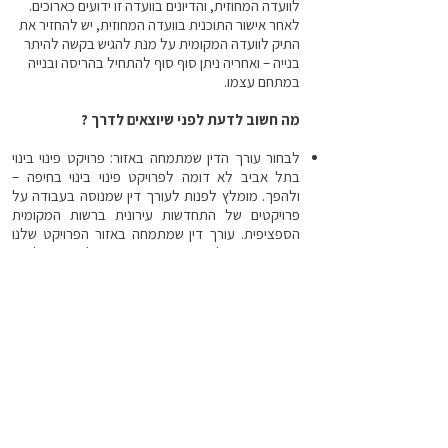
לוועדה המחוזית, והדיונים בוועדה זו ידועים כארוכים.
לאחר אישור התוכנית בוועדה המחוזית, יש להחזיר את
התיק לוועדה המקומית על מנת להגיש בקשה להיתר
בנייה – ואחריה ניתן סוף סוף להתחיל בהריסה ובנייה
במתחם עצמו.
מה חשוב לדעת לפני שיוצאים לדרך ?
לבחור עורך הדין שמתמחה באזור: פרויקט פינוי בינוי
בתל אביב לא דומה לפרויקט פינוי בינוי בחיפה –
ולהפך. מומלץ לפנות לעורך דין שמנוסה בעבודה על
פרויקטים של התחדשות עירונית ברשות המקומית
הספציפית. עורך דין שמתמחה באזור הפרויקט שלנו
יכיר את התנהלות העירייה ויידע כיצד לקצר תהליכים
ולחסוך זמן וכאבי ראש.
לודא שבמסגרת ההסכם מקבלים ערבויות לפי חוק
מכר, ערבות בנקאית בשווי הדירה החדשה.
להתעקש על יזם אמין ומנוסה: כדאי לבחור ביזם בעל
ניסיון בפרויקטים של התחדשות עירונית – עם דגש על
פרויקטים של פינוי בינוי. כדאי לבחור בחברה מוכרת
שכבר מסרה בעבר דירות בהצלחה. כמו כן, גם
בבחירת היזם – העדיפות היא לבחור בחברה שמתמחה
ברשות המקומית שבה יתבצע הפרויקט.
למצוא את אנשי המקצוע הנכונים: תהליך פינוי בינוי